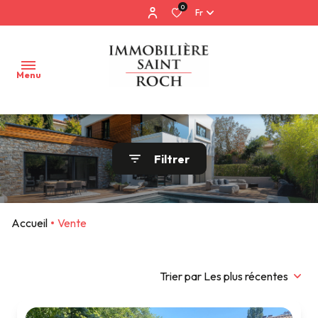
0
Fr
Menu
Accueil
Filtrer
Ventes
Locations
Accueil
Vente
Estimation
gratuite
Trier par Les plus récentes
Services