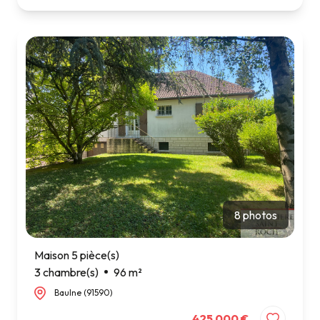
8 photos
Maison 5 pièce(s)
3 chambre(s)
96 m²
Baulne (91590)
425 000 €