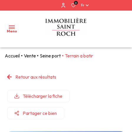
0
Fr
Menu
Accueil
Vente
Seine port
Terrain a batir
Accueil
Ventes
Retour aux résultats
Locations
Télécharger la fiche
Estimation
gratuite
Partager ce bien
Services