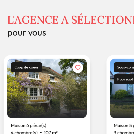
L'AGENCE A SÉLECTIO
pour vous
Coup de coeur
Sous-co
Nouveaut
Maison 6 pièce(s)
Maison 5 
4 chambre(s)
107 m²
3 chambre