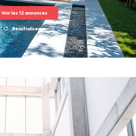
Voir les
12
annonces
Réinitialiser