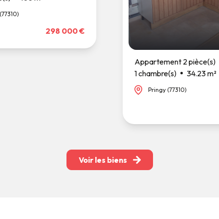
(77310)
298 000 €
Appartement 2 pièce(s)
1 chambre(s)
34.23 m²
Pringy (77310)
Voir les biens