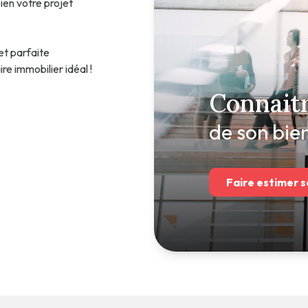
en votre projet
t parfaite
e immobilier idéal !
Connaitr
de son bie
Faire estimer s