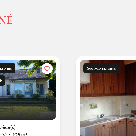
NNÉ
mpromis
Sous-compromis
é
pièce(s)
(s)
105 m²