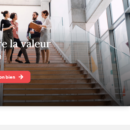
e la valeur
n
on bien